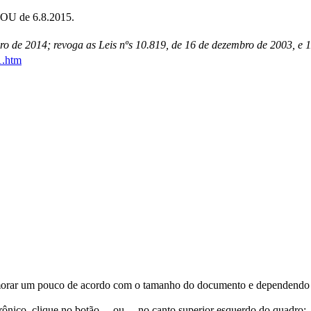
DOU de 6.8.2015.
o de 2014; revoga as Leis nºs 10.819, de 16 de dezembro de 2003, e 1
1.htm
orar um pouco de acordo com o tamanho do documento e dependendo d
trônico, clique no botão
ou
no canto superior esquerdo do quadro;