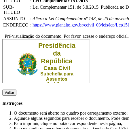
TÍTULO
:
Lei Complementar 151/2015
.
SUB-
:
Lei Complementar 151, de 5.8.2015, Publicada no 
TÍTULO
ASSUNTO
:
Altera a Lei Complementar nº 148, de 25 de novembr
ENDEREÇO
:
https://www.planalto.gov.br/ccivil_03/leis/lcp/Lcp15
Pré-visualização do documento. Por favor, acesse o endereço oficial.
Voltar
Instruções
O documento será aberto no quadro por carregamento externo;
Aguarde alguns segundos para receber o documento. Pode dem
Para imprimir, clique no botão correspondente nesta página;
Para expandir ou encolher o documento na janela do Cosif Ele