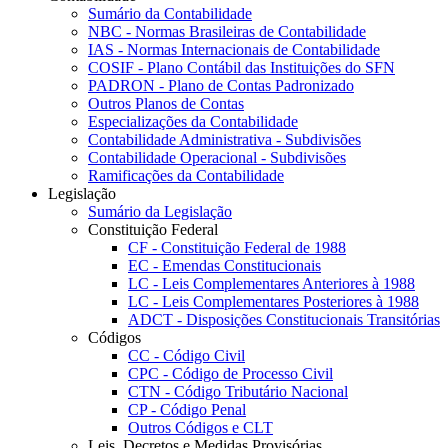
Sumário da Contabilidade
NBC - Normas Brasileiras de Contabilidade
IAS - Normas Internacionais de Contabilidade
COSIF - Plano Contábil das Instituições do SFN
PADRON - Plano de Contas Padronizado
Outros Planos de Contas
Especializações da Contabilidade
Contabilidade Administrativa - Subdivisões
Contabilidade Operacional - Subdivisões
Ramificações da Contabilidade
Legislação
Sumário da Legislação
Constituição Federal
CF - Constituição Federal de 1988
EC - Emendas Constitucionais
LC - Leis Complementares Anteriores à 1988
LC - Leis Complementares Posteriores à 1988
ADCT - Disposições Constitucionais Transitórias
Códigos
CC - Código Civil
CPC - Código de Processo Civil
CTN - Código Tributário Nacional
CP - Código Penal
Outros Códigos e CLT
Leis, Decretos e Medidas Provisórias