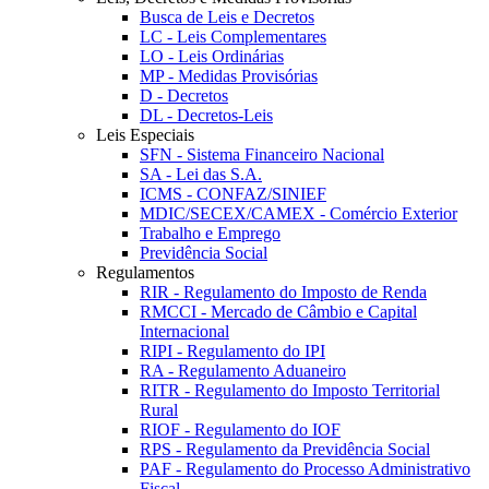
Busca de Leis e Decretos
LC - Leis Complementares
LO - Leis Ordinárias
MP - Medidas Provisórias
D - Decretos
DL - Decretos-Leis
Leis Especiais
SFN - Sistema Financeiro Nacional
SA - Lei das S.A.
ICMS - CONFAZ/SINIEF
MDIC/SECEX/CAMEX - Comércio Exterior
Trabalho e Emprego
Previdência Social
Regulamentos
RIR - Regulamento do Imposto de Renda
RMCCI - Mercado de Câmbio e Capital
Internacional
RIPI - Regulamento do IPI
RA - Regulamento Aduaneiro
RITR - Regulamento do Imposto Territorial
Rural
RIOF - Regulamento do IOF
RPS - Regulamento da Previdência Social
PAF - Regulamento do Processo Administrativo
Fiscal