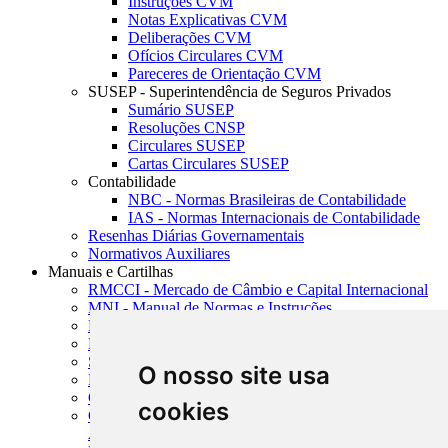
Instruções CVM
Notas Explicativas CVM
Deliberações CVM
Ofícios Circulares CVM
Pareceres de Orientação CVM
SUSEP - Superintendência de Seguros Privados
Sumário SUSEP
Resoluções CNSP
Circulares SUSEP
Cartas Circulares SUSEP
Contabilidade
NBC - Normas Brasileiras de Contabilidade
IAS - Normas Internacionais de Contabilidade
Resenhas Diárias Governamentais
Normativos Auxiliares
Manuais e Cartilhas
RMCCI - Mercado de Câmbio e Capital Internacional
MNI - Manual de Normas e Instruções
MTVM - Manual de Títulos e Valores Mobiliários
MCR - Manual de Crédito Rural
SISORF - Manual de Organização do SFN
O nosso site usa
MASUP - Manual de Supervisão Bancária
CADOC - Catálogo de Documentos
cookies
CNAE-CONCLA - Classificação Nacional de
Atividades Econômicas