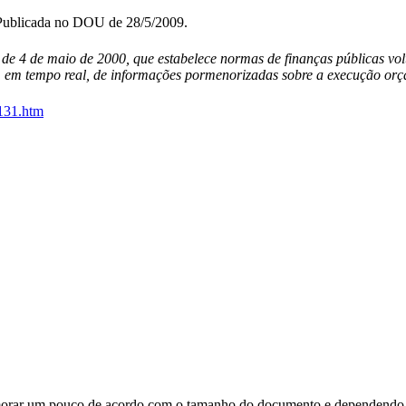
Publicada no DOU de 28/5/2009.
de 4 de maio de 2000, que estabelece normas de finanças públicas volt
o, em tempo real, de informações pormenorizadas sobre a execução orça
p131.htm
orar um pouco de acordo com o tamanho do documento e dependendo d