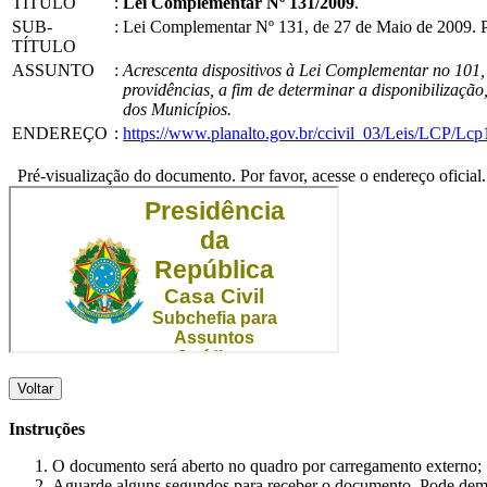
TÍTULO
:
Lei Complementar Nº 131/2009
.
SUB-
:
Lei Complementar Nº 131, de 27 de Maio de 2009. 
TÍTULO
ASSUNTO
:
Acrescenta dispositivos à Lei Complementar no 101, 
providências, a fim de determinar a disponibilizaçã
dos Municípios.
ENDEREÇO
:
https://www.planalto.gov.br/ccivil_03/Leis/LCP/Lc
Pré-visualização do documento. Por favor, acesse o endereço oficial.
Voltar
Instruções
O documento será aberto no quadro por carregamento externo;
Aguarde alguns segundos para receber o documento. Pode dem