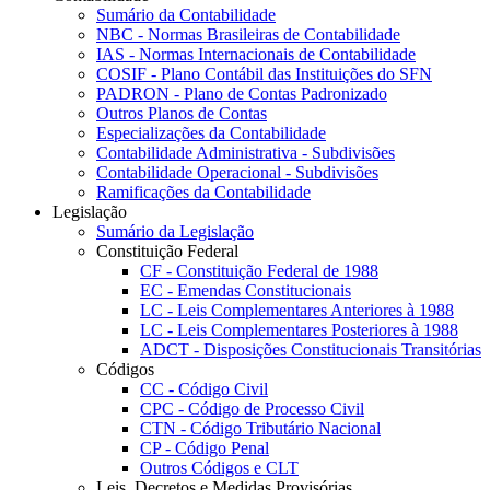
Sumário da Contabilidade
NBC - Normas Brasileiras de Contabilidade
IAS - Normas Internacionais de Contabilidade
COSIF - Plano Contábil das Instituições do SFN
PADRON - Plano de Contas Padronizado
Outros Planos de Contas
Especializações da Contabilidade
Contabilidade Administrativa - Subdivisões
Contabilidade Operacional - Subdivisões
Ramificações da Contabilidade
Legislação
Sumário da Legislação
Constituição Federal
CF - Constituição Federal de 1988
EC - Emendas Constitucionais
LC - Leis Complementares Anteriores à 1988
LC - Leis Complementares Posteriores à 1988
ADCT - Disposições Constitucionais Transitórias
Códigos
CC - Código Civil
CPC - Código de Processo Civil
CTN - Código Tributário Nacional
CP - Código Penal
Outros Códigos e CLT
Leis, Decretos e Medidas Provisórias