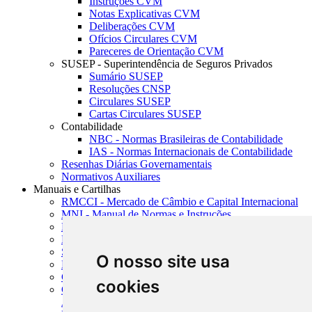
Instruções CVM
Notas Explicativas CVM
Deliberações CVM
Ofícios Circulares CVM
Pareceres de Orientação CVM
SUSEP - Superintendência de Seguros Privados
Sumário SUSEP
Resoluções CNSP
Circulares SUSEP
Cartas Circulares SUSEP
Contabilidade
NBC - Normas Brasileiras de Contabilidade
IAS - Normas Internacionais de Contabilidade
Resenhas Diárias Governamentais
Normativos Auxiliares
Manuais e Cartilhas
RMCCI - Mercado de Câmbio e Capital Internacional
MNI - Manual de Normas e Instruções
MTVM - Manual de Títulos e Valores Mobiliários
MCR - Manual de Crédito Rural
SISORF - Manual de Organização do SFN
O nosso site usa
MASUP - Manual de Supervisão Bancária
CADOC - Catálogo de Documentos
cookies
CNAE-CONCLA - Classificação Nacional de
Atividades Econômicas