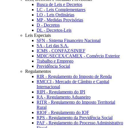
Busca de Leis e Decretos
LC - Leis Complementares
LO - Leis Ordinárias
MP - Medidas Provisórias
D - Decretos
DL - Decretos-Leis
Leis Especiais
SFN - Sistema Financeiro Nacional
SA - Lei das S.A.
ICMS - CONFAZ/SINIEF
MDIC/SECEX/CAMEX - Comércio Exterior
Trabalho e Emprego
Previdência Social
Regulamentos
RIR - Regulamento do Imposto de Renda
RMCCI - Mercado de Câmbio e Capital
Internacional
RIPI - Regulamento do IPI
RA - Regulamento Aduaneiro
RITR - Regulamento do Imposto Territorial
Rural
RIOF - Regulamento do IOF
RPS - Regulamento da Previdência Social
PAF - Regulamento do Processo Administrativo
Fiscal