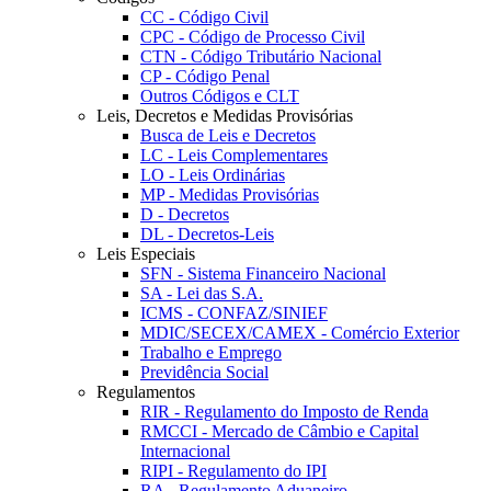
CC - Código Civil
CPC - Código de Processo Civil
CTN - Código Tributário Nacional
CP - Código Penal
Outros Códigos e CLT
Leis, Decretos e Medidas Provisórias
Busca de Leis e Decretos
LC - Leis Complementares
LO - Leis Ordinárias
MP - Medidas Provisórias
D - Decretos
DL - Decretos-Leis
Leis Especiais
SFN - Sistema Financeiro Nacional
SA - Lei das S.A.
ICMS - CONFAZ/SINIEF
MDIC/SECEX/CAMEX - Comércio Exterior
Trabalho e Emprego
Previdência Social
Regulamentos
RIR - Regulamento do Imposto de Renda
RMCCI - Mercado de Câmbio e Capital
Internacional
RIPI - Regulamento do IPI
RA - Regulamento Aduaneiro