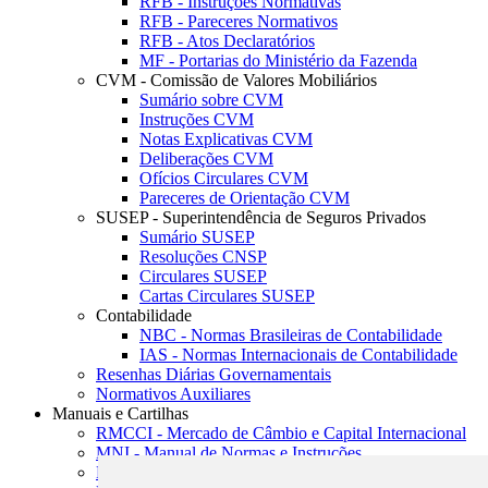
RFB - Instruções Normativas
RFB - Pareceres Normativos
RFB - Atos Declaratórios
MF - Portarias do Ministério da Fazenda
CVM - Comissão de Valores Mobiliários
Sumário sobre CVM
Instruções CVM
Notas Explicativas CVM
Deliberações CVM
Ofícios Circulares CVM
Pareceres de Orientação CVM
SUSEP - Superintendência de Seguros Privados
Sumário SUSEP
Resoluções CNSP
Circulares SUSEP
Cartas Circulares SUSEP
Contabilidade
NBC - Normas Brasileiras de Contabilidade
IAS - Normas Internacionais de Contabilidade
Resenhas Diárias Governamentais
Normativos Auxiliares
Manuais e Cartilhas
RMCCI - Mercado de Câmbio e Capital Internacional
MNI - Manual de Normas e Instruções
MTVM - Manual de Títulos e Valores Mobiliários