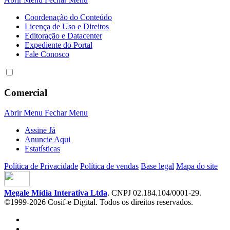
Coordenação do Conteúdo
Licença de Uso e Direitos
Editoração e Datacenter
Expediente do Portal
Fale Conosco
Comercial
Abrir Menu
Fechar Menu
Assine Já
Anuncie Aqui
Estatísticas
Política de Privacidade
Política de vendas
Base legal
Mapa do site
Megale Mídia Interativa Ltda
. CNPJ 02.184.104/0001-29.
©1999-2026 Cosif-e Digital. Todos os direitos reservados.