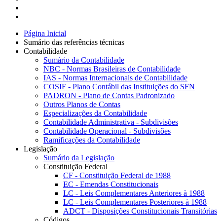
Página Inicial
Sumário das referências técnicas
Contabilidade
Sumário da Contabilidade
NBC - Normas Brasileiras de Contabilidade
IAS - Normas Internacionais de Contabilidade
COSIF - Plano Contábil das Instituições do SFN
PADRON - Plano de Contas Padronizado
Outros Planos de Contas
Especializações da Contabilidade
Contabilidade Administrativa - Subdivisões
Contabilidade Operacional - Subdivisões
Ramificações da Contabilidade
Legislação
Sumário da Legislação
Constituição Federal
CF - Constituição Federal de 1988
EC - Emendas Constitucionais
LC - Leis Complementares Anteriores à 1988
LC - Leis Complementares Posteriores à 1988
ADCT - Disposições Constitucionais Transitórias
Códigos