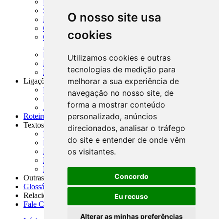
MCR - Manual de Crédito Rural
SISORF - Manual de Organização do SFN
O nosso site usa
MASUP - Manual de Supervisão Bancária
CADOC - Catálogo de Documentos
cookies
CNAE-CONCLA - Classificação Nacional de
Atividades Econômicas
PMF - Cartilhas do BCB
Utilizamos cookies e outras
Manuais Auxiliares do BCB e Cosif-e
tecnologias de medição para
Resenhas Diárias Governamentais
melhorar a sua experiência de
Ligações Externas
Links Úteis
navegação no nosso site, de
Presidência da República
forma a mostrar conteúdo
Agências Nacionais Reguladoras
personalizado, anúncios
Roteiros para Estudos
Textos
direcionados, analisar o tráfego
Índice de Textos
do site e entender de onde vêm
Editorial
os visitantes.
Monografias
Na Imprensa
Fórum de Discussão
Concordo
Outras ferramentas
Glossário
Relacionamento
Eu recuso
Fale Conosco
Alterar as minhas preferências