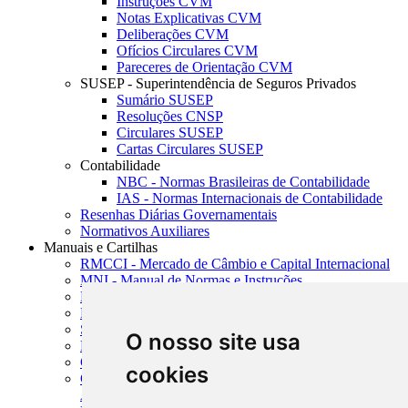
Instruções CVM
Notas Explicativas CVM
Deliberações CVM
Ofícios Circulares CVM
Pareceres de Orientação CVM
SUSEP - Superintendência de Seguros Privados
Sumário SUSEP
Resoluções CNSP
Circulares SUSEP
Cartas Circulares SUSEP
Contabilidade
NBC - Normas Brasileiras de Contabilidade
IAS - Normas Internacionais de Contabilidade
Resenhas Diárias Governamentais
Normativos Auxiliares
Manuais e Cartilhas
RMCCI - Mercado de Câmbio e Capital Internacional
MNI - Manual de Normas e Instruções
MTVM - Manual de Títulos e Valores Mobiliários
MCR - Manual de Crédito Rural
SISORF - Manual de Organização do SFN
O nosso site usa
MASUP - Manual de Supervisão Bancária
CADOC - Catálogo de Documentos
cookies
CNAE-CONCLA - Classificação Nacional de
Atividades Econômicas