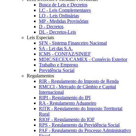
Busca de Leis e Decretos
LC - Leis Complementares
LO - Leis Ordinárias
MP - Medidas Provisórias
D - Decretos
DL - Decretos-Leis
Leis Especiais
SFN - Sistema Financeiro Nacional
SA - Lei das S.A.
ICMS - CONFAZ/SINIEF
MDIC/SECEX/CAMEX - Comércio Exterior
Trabalho e Emprego
Previdência Social
Regulamentos
RIR - Regulamento do Imposto de Renda
RMCCI - Mercado de Câmbio e Capital
Internacional
RIPI - Regulamento do IPI
RA - Regulamento Aduaneiro
RITR - Regulamento do Imposto Territorial
Rural
RIOF - Regulamento do IOF
RPS - Regulamento da Previdência Social
PAF - Regulamento do Processo Administrativo
Fiscal