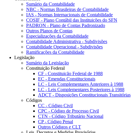
Sumário da Contabilidade
NBC - Normas Brasileiras de Contabilidade
IAS - Normas Internacionais de Contabilidade
COSIF - Plano Contábil das Instituições do SFN
PADRON - Plano de Contas Padronizado
Outros Planos de Contas
Especializações da Contabilidade
Contabilidade Administrativa - Subdivisões
Contabilidade Operacional - Subdivisões
Ramificações da Contabilidade
Legislação
Sumário da Legislação
Constituição Federal
CF - Constituição Federal de 1988
EC - Emendas Constitucionais
LC - Leis Complementares Anteriores à 1988
LC - Leis Complementares Posteriores à 1988
ADCT - Disposições Constitucionais Transitórias
Códigos
CC - Código Civil
CPC - Código de Processo Civil
CTN - Código Tributário Nacional
CP - Código Penal
Outros Códigos e CLT
Leis, Decretos e Medidas Provisórias