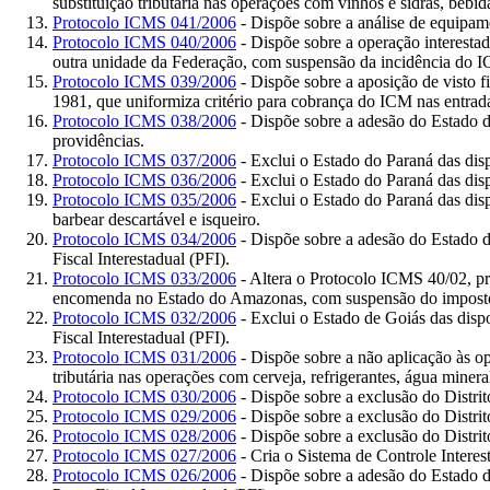
substituição tributária nas operações com vinhos e sidras, bebid
Protocolo ICMS 041/2006
- Dispõe sobre a análise de equipa
Protocolo ICMS 040/2006
- Dispõe sobre a operação interestad
outra unidade da Federação, com suspensão da incidência do 
Protocolo ICMS 039/2006
- Dispõe sobre a aposição de visto
1981, que uniformiza critério para cobrança do ICM nas entrad
Protocolo ICMS 038/2006
- Dispõe sobre a adesão do Estado d
providências.
Protocolo ICMS 037/2006
- Exclui o Estado do Paraná das disp
Protocolo ICMS 036/2006
- Exclui o Estado do Paraná das dis
Protocolo ICMS 035/2006
- Exclui o Estado do Paraná das dis
barbear descartável e isqueiro.
Protocolo ICMS 034/2006
- Dispõe sobre a adesão do Estado d
Fiscal Interestadual (PFI).
Protocolo ICMS 033/2006
- Altera o Protocolo ICMS 40/02, pr
encomenda no Estado do Amazonas, com suspensão do impost
Protocolo ICMS 032/2006
- Exclui o Estado de Goiás das disp
Fiscal Interestadual (PFI).
Protocolo ICMS 031/2006
- Dispõe sobre a não aplicação às o
tributária nas operações com cerveja, refrigerantes, água minera
Protocolo ICMS 030/2006
- Dispõe sobre a exclusão do Distrit
Protocolo ICMS 029/2006
- Dispõe sobre a exclusão do Distrit
Protocolo ICMS 028/2006
- Dispõe sobre a exclusão do Distrit
Protocolo ICMS 027/2006
- Cria o Sistema de Controle Intere
Protocolo ICMS 026/2006
- Dispõe sobre a adesão do Estado d