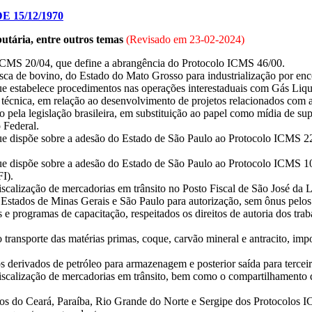
 15/12/1970
butária, entre outros temas
(Revisado em
23-02-2024
)
 ICMS 20/04, que define a abrangência do Protocolo ICMS 46/00.
esca de bovino, do Estado do Mato Grosso para industrialização por e
e estabelece procedimentos nas operações interestaduais com Gás Lique
técnica, em relação ao desenvolvimento de projetos relacionados com a 
do pela legislação brasileira, em substituição ao papel como mídia de sup
 Federal.
e dispõe sobre a adesão do Estado de São Paulo ao Protocolo ICMS 22/0
e dispõe sobre a adesão do Estado de São Paulo ao Protocolo ICMS 10/
FI).
iscalização de mercadorias em trânsito no Posto Fiscal de São José da 
s Estados de Minas Gerais e São Paulo para autorização, sem ônus pelo
s e programas de capacitação, respeitados os direitos de autoria dos tra
transporte das matérias primas, coque, carvão mineral e antracito, im
 derivados de petróleo para armazenagem e posterior saída para tercei
iscalização de mercadorias em trânsito, bem como o compartilhamento de
os do Ceará, Paraíba, Rio Grande do Norte e Sergipe dos Protocolos I