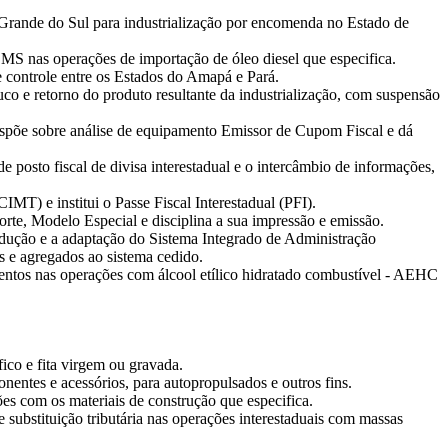
o Grande do Sul para industrialização por encomenda no Estado de
S nas operações de importação de óleo diesel que especifica.
e controle entre os Estados do Amapá e Pará.
co e retorno do produto resultante da industrialização, com suspensão
spõe sobre análise de equipamento Emissor de Cupom Fiscal e dá
 posto fiscal de divisa interestadual e o intercâmbio de informações,
MT) e institui o Passe Fiscal Interestadual (PFI).
rte, Modelo Especial e disciplina a sua impressão e emissão.
rodução e a adaptação do Sistema Integrado de Administração
 e agregados ao sistema cedido.
entos nas operações com álcool etílico hidratado combustível - AEHC
ico e fita virgem ou gravada.
nentes e acessórios, para autopropulsados e outros fins.
ões com os materiais de construção que especifica.
ubstituição tributária nas operações interestaduais com massas