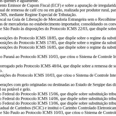
as quentes e aguardente.
mento Emissor de Cupom Fiscal (ECF) e sobre a apuração de irregulari
ual de remessa de café cru ou em grão, realizada por produtor rural, par
ICMS, mediante Regime Especial de Tributação.
 fiscal na Guia de Liberação de Mercadoria Estrangeira sem o Recolhi
as de mercadorias no estabelecimento importador, consolidando os conv
e São Paulo às disposições do Protocolo ICMS 22/03, que dispõe sobre o
osições do Protocolo ICMS 18/85, que dispõe sobre o regime da substitui
posições do Protocolo ICMS 17/85, que dispõe sobre o regime da substit
posições do Protocolo ICMS 16/85, que dispõe sobre o regime da substit
o Paraná ao Protocolo ICMS 10/03, que criou o Sistema de Controle In
orrogado pelo Protocolo ICMS 48/04, que dispõe sobre a remessa de so
o.
osições do Protocolo ICMS 10/03, que criou o Sistema de Controle Inte
perações com gelo originadas ou destinadas ao Estado de Sergipe das d
l ou potável e gelo.
o Federal do Protocolo ICMS 15/06, que dispõe sobre substituição trib
o Federal do Protocolo ICMS 14/06, que dispõe sobre substituição trib
o Federal do Protocolo ICMS 13/06, que dispõe sobre substituição tribu
stadual de Carimbos (SCIC) e institui o Carimbo Controlado Eletronica
e São Paulo ao Protocolo ICMS 10/03, que criou o Sistema de Controle