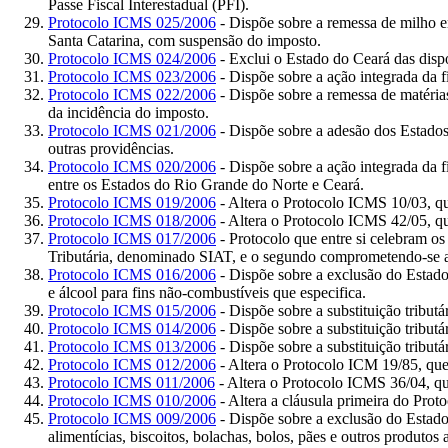
Passe Fiscal Interestadual (PFI).
Protocolo ICMS 025/2006
- Dispõe sobre a remessa de milho e
Santa Catarina, com suspensão do imposto.
Protocolo ICMS 024/2006
- Exclui o Estado do Ceará das disp
Protocolo ICMS 023/2006
- Dispõe sobre a ação integrada da f
Protocolo ICMS 022/2006
- Dispõe sobre a remessa de matérias
da incidência do imposto.
Protocolo ICMS 021/2006
- Dispõe sobre a adesão dos Estado
outras providências.
Protocolo ICMS 020/2006
- Dispõe sobre a ação integrada da f
entre os Estados do Rio Grande do Norte e Ceará.
Protocolo ICMS 019/2006
- Altera o Protocolo ICMS 10/03, que
Protocolo ICMS 018/2006
- Altera o Protocolo ICMS 42/05, qu
Protocolo ICMS 017/2006
- Protocolo que entre si celebram o
Tributária, denominado SIAT, e o segundo comprometendo-se a 
Protocolo ICMS 016/2006
- Dispõe sobre a exclusão do Estado
e álcool para fins não-combustíveis que especifica.
Protocolo ICMS 015/2006
- Dispõe sobre a substituição tribut
Protocolo ICMS 014/2006
- Dispõe sobre a substituição tribut
Protocolo ICMS 013/2006
- Dispõe sobre a substituição tributá
Protocolo ICMS 012/2006
- Altera o Protocolo ICM 19/85, que 
Protocolo ICMS 011/2006
- Altera o Protocolo ICMS 36/04, que
Protocolo ICMS 010/2006
- Altera a cláusula primeira do Prot
Protocolo ICMS 009/2006
- Dispõe sobre a exclusão do Estado
alimentícias, biscoitos, bolachas, bolos, pães e outros produtos 