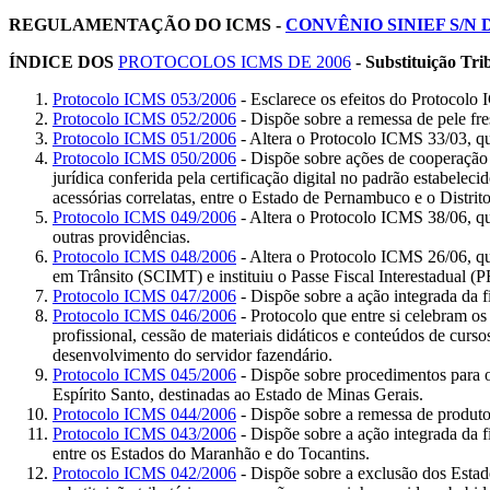
REGULAMENTAÇÃO DO ICMS -
CONVÊNIO SINIEF S/N DE
ÍNDICE DOS
PROTOCOLOS ICMS DE 2006
- Substituição Tri
Protocolo ICMS 053/2006
- Esclarece os efeitos do Protocolo
Protocolo ICMS 052/2006
- Dispõe sobre a remessa de pele fr
Protocolo ICMS 051/2006
- Altera o Protocolo ICMS 33/03, qu
Protocolo ICMS 050/2006
- Dispõe sobre ações de cooperação 
jurídica conferida pela certificação digital no padrão estabeleci
acessórias correlatas, entre o Estado de Pernambuco e o Distrito
Protocolo ICMS 049/2006
- Altera o Protocolo ICMS 38/06, qu
outras providências.
Protocolo ICMS 048/2006
- Altera o Protocolo ICMS 26/06, qu
em Trânsito (SCIMT) e instituiu o Passe Fiscal Interestadual (P
Protocolo ICMS 047/2006
- Dispõe sobre a ação integrada da f
Protocolo ICMS 046/2006
- Protocolo que entre si celebram o
profissional, cessão de materiais didáticos e conteúdos de curso
desenvolvimento do servidor fazendário.
Protocolo ICMS 045/2006
- Dispõe sobre procedimentos para o 
Espírito Santo, destinadas ao Estado de Minas Gerais.
Protocolo ICMS 044/2006
- Dispõe sobre a remessa de produtos
Protocolo ICMS 043/2006
- Dispõe sobre a ação integrada da f
entre os Estados do Maranhão e do Tocantins.
Protocolo ICMS 042/2006
- Dispõe sobre a exclusão dos Estad