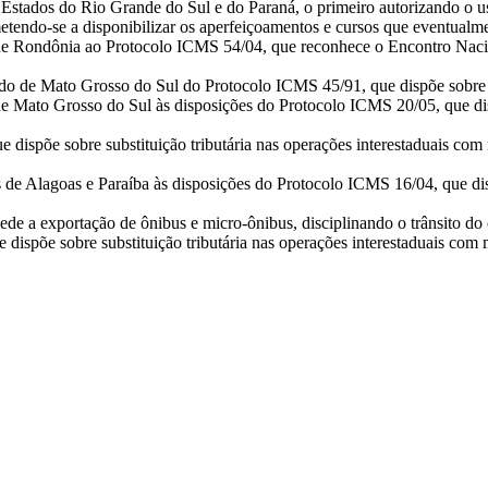
s Estados do Rio Grande do Sul e do Paraná, o primeiro autorizando o 
endo-se a disponibilizar os aperfeiçoamentos e cursos que eventualme
de Rondônia ao Protocolo ICMS 54/04, que reconhece o Encontro Nacio
do de Mato Grosso do Sul do Protocolo ICMS 45/91, que dispõe sobre a 
e Mato Grosso do Sul às disposições do Protocolo ICMS 20/05, que disp
 dispõe sobre substituição tributária nas operações interestaduais com m
 de Alagoas e Paraíba às disposições do Protocolo ICMS 16/04, que d
de a exportação de ônibus e micro-ônibus, disciplinando o trânsito do ch
ispõe sobre substituição tributária nas operações interestaduais com ma