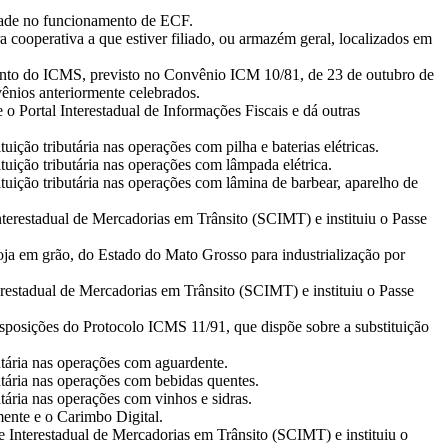
dade no funcionamento de ECF.
a cooperativa a que estiver filiado, ou armazém geral, localizados em
mento do ICMS, previsto no Convênio ICM 10/81, de 23 de outubro de
ênios anteriormente celebrados.
 Portal Interestadual de Informações Fiscais e dá outras
ção tributária nas operações com pilha e baterias elétricas.
uição tributária nas operações com lâmpada elétrica.
uição tributária nas operações com lâmina de barbear, aparelho de
terestadual de Mercadorias em Trânsito (SCIMT) e instituiu o Passe
ja em grão, do Estado do Mato Grosso para industrialização por
restadual de Mercadorias em Trânsito (SCIMT) e instituiu o Passe
isposições do Protocolo ICMS 11/91, que dispõe sobre a substituição
utária nas operações com aguardente.
utária nas operações com bebidas quentes.
tária nas operações com vinhos e sidras.
mente e o Carimbo Digital.
 Interestadual de Mercadorias em Trânsito (SCIMT) e instituiu o