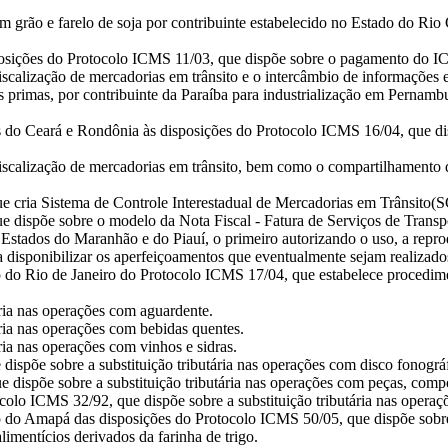
m grão e farelo de soja por contribuinte estabelecido no Estado do Ri
osições do Protocolo ICMS 11/03, que dispõe sobre o pagamento do ICM
iscalização de mercadorias em trânsito e o intercâmbio de informações 
 primas, por contribuinte da Paraíba para industrialização em Pernambu
s do Ceará e Rondônia às disposições do Protocolo ICMS 16/04, que di
iscalização de mercadorias em trânsito, bem como o compartilhamento de
 cria Sistema de Controle Interestadual de Mercadorias em Trânsito(SCI
e dispõe sobre o modelo da Nota Fiscal - Fatura de Serviços de Transpo
s Estados do Maranhão e do Piauí, o primeiro autorizando o uso, a rep
disponibilizar os aperfeiçoamentos que eventualmente sejam realizados
 do Rio de Janeiro do Protocolo ICMS 17/04, que estabelece procedim
ária nas operações com aguardente.
ária nas operações com bebidas quentes.
ria nas operações com vinhos e sidras.
dispõe sobre a substituição tributária nas operações com disco fonográf
 dispõe sobre a substituição tributária nas operações com peças, compo
ocolo ICMS 32/92, que dispõe sobre a substituição tributária nas operaç
 do Amapá das disposições do Protocolo ICMS 50/05, que dispõe sobre s
alimentícios derivados da farinha de trigo.