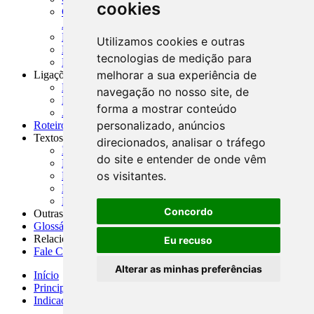
cookies
CNAE-CONCLA - Classificação Nacional de
Atividades Econômicas
PMF - Cartilhas do BCB
Utilizamos cookies e outras
Manuais Auxiliares do BCB e Cosif-e
tecnologias de medição para
Resenhas Diárias Governamentais
melhorar a sua experiência de
Ligações Externas
Links Úteis
navegação no nosso site, de
Presidência da República
forma a mostrar conteúdo
Agências Nacionais Reguladoras
personalizado, anúncios
Roteiros para Estudos
Textos
direcionados, analisar o tráfego
Índice de Textos
do site e entender de onde vêm
Editorial
os visitantes.
Monografias
Na Imprensa
Fórum de Discussão
Concordo
Outras ferramentas
Glossário
Relacionamento
Eu recuso
Fale Conosco
Alterar as minhas preferências
Início
Principais notícias
Indicadores