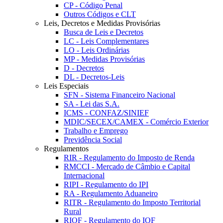
CP - Código Penal
Outros Códigos e CLT
Leis, Decretos e Medidas Provisórias
Busca de Leis e Decretos
LC - Leis Complementares
LO - Leis Ordinárias
MP - Medidas Provisórias
D - Decretos
DL - Decretos-Leis
Leis Especiais
SFN - Sistema Financeiro Nacional
SA - Lei das S.A.
ICMS - CONFAZ/SINIEF
MDIC/SECEX/CAMEX - Comércio Exterior
Trabalho e Emprego
Previdência Social
Regulamentos
RIR - Regulamento do Imposto de Renda
RMCCI - Mercado de Câmbio e Capital
Internacional
RIPI - Regulamento do IPI
RA - Regulamento Aduaneiro
RITR - Regulamento do Imposto Territorial
Rural
RIOF - Regulamento do IOF