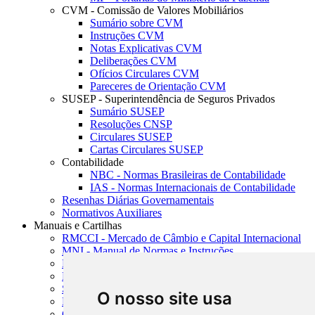
CVM - Comissão de Valores Mobiliários
Sumário sobre CVM
Instruções CVM
Notas Explicativas CVM
Deliberações CVM
Ofícios Circulares CVM
Pareceres de Orientação CVM
SUSEP - Superintendência de Seguros Privados
Sumário SUSEP
Resoluções CNSP
Circulares SUSEP
Cartas Circulares SUSEP
Contabilidade
NBC - Normas Brasileiras de Contabilidade
IAS - Normas Internacionais de Contabilidade
Resenhas Diárias Governamentais
Normativos Auxiliares
Manuais e Cartilhas
RMCCI - Mercado de Câmbio e Capital Internacional
MNI - Manual de Normas e Instruções
MTVM - Manual de Títulos e Valores Mobiliários
MCR - Manual de Crédito Rural
SISORF - Manual de Organização do SFN
O nosso site usa
MASUP - Manual de Supervisão Bancária
CADOC - Catálogo de Documentos