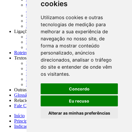
cookies
CNAE-CONCLA - Classificação Nacional de
Atividades Econômicas
PMF - Cartilhas do BCB
Utilizamos cookies e outras
Manuais Auxiliares do BCB e Cosif-e
tecnologias de medição para
Resenhas Diárias Governamentais
melhorar a sua experiência de
Ligações Externas
Links Úteis
navegação no nosso site, de
Presidência da República
forma a mostrar conteúdo
Agências Nacionais Reguladoras
personalizado, anúncios
Roteiros para Estudos
Textos
direcionados, analisar o tráfego
Índice de Textos
do site e entender de onde vêm
Editorial
os visitantes.
Monografias
Na Imprensa
Fórum de Discussão
Concordo
Outras ferramentas
Glossário
Relacionamento
Eu recuso
Fale Conosco
Alterar as minhas preferências
Início
Principais notícias
Indicadores