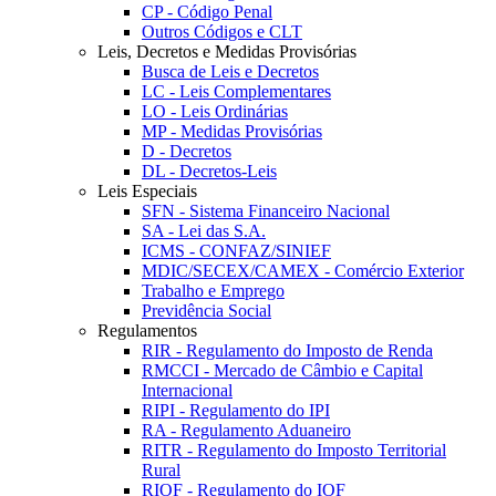
CP - Código Penal
Outros Códigos e CLT
Leis, Decretos e Medidas Provisórias
Busca de Leis e Decretos
LC - Leis Complementares
LO - Leis Ordinárias
MP - Medidas Provisórias
D - Decretos
DL - Decretos-Leis
Leis Especiais
SFN - Sistema Financeiro Nacional
SA - Lei das S.A.
ICMS - CONFAZ/SINIEF
MDIC/SECEX/CAMEX - Comércio Exterior
Trabalho e Emprego
Previdência Social
Regulamentos
RIR - Regulamento do Imposto de Renda
RMCCI - Mercado de Câmbio e Capital
Internacional
RIPI - Regulamento do IPI
RA - Regulamento Aduaneiro
RITR - Regulamento do Imposto Territorial
Rural
RIOF - Regulamento do IOF