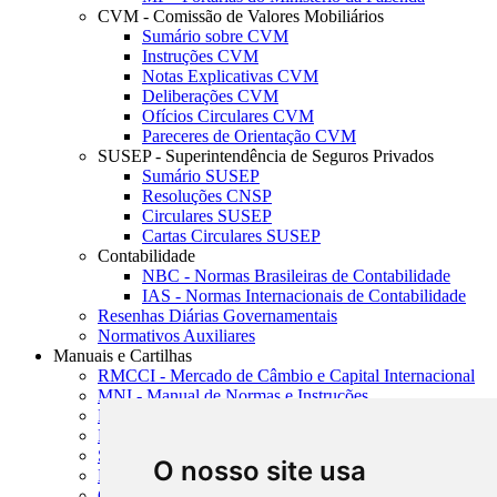
CVM - Comissão de Valores Mobiliários
Sumário sobre CVM
Instruções CVM
Notas Explicativas CVM
Deliberações CVM
Ofícios Circulares CVM
Pareceres de Orientação CVM
SUSEP - Superintendência de Seguros Privados
Sumário SUSEP
Resoluções CNSP
Circulares SUSEP
Cartas Circulares SUSEP
Contabilidade
NBC - Normas Brasileiras de Contabilidade
IAS - Normas Internacionais de Contabilidade
Resenhas Diárias Governamentais
Normativos Auxiliares
Manuais e Cartilhas
RMCCI - Mercado de Câmbio e Capital Internacional
MNI - Manual de Normas e Instruções
MTVM - Manual de Títulos e Valores Mobiliários
MCR - Manual de Crédito Rural
SISORF - Manual de Organização do SFN
O nosso site usa
MASUP - Manual de Supervisão Bancária
CADOC - Catálogo de Documentos