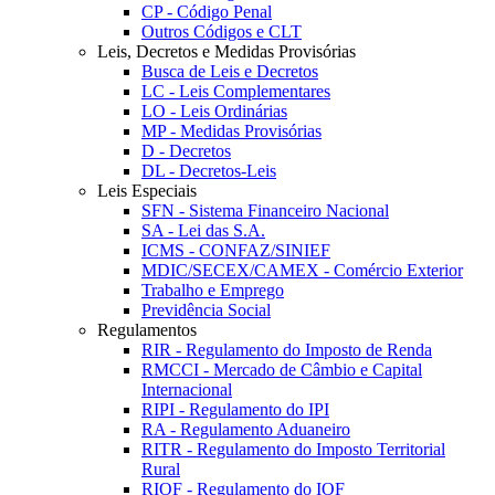
CP - Código Penal
Outros Códigos e CLT
Leis, Decretos e Medidas Provisórias
Busca de Leis e Decretos
LC - Leis Complementares
LO - Leis Ordinárias
MP - Medidas Provisórias
D - Decretos
DL - Decretos-Leis
Leis Especiais
SFN - Sistema Financeiro Nacional
SA - Lei das S.A.
ICMS - CONFAZ/SINIEF
MDIC/SECEX/CAMEX - Comércio Exterior
Trabalho e Emprego
Previdência Social
Regulamentos
RIR - Regulamento do Imposto de Renda
RMCCI - Mercado de Câmbio e Capital
Internacional
RIPI - Regulamento do IPI
RA - Regulamento Aduaneiro
RITR - Regulamento do Imposto Territorial
Rural
RIOF - Regulamento do IOF