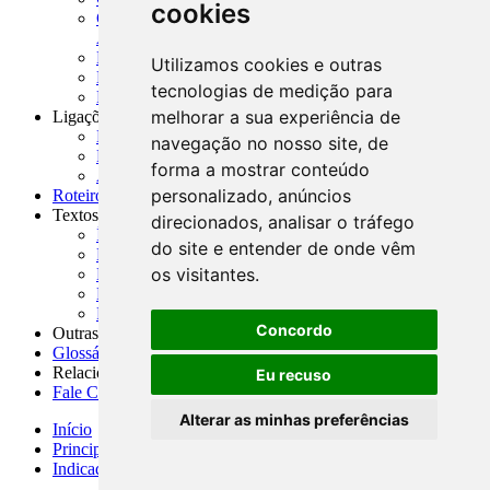
cookies
CNAE-CONCLA - Classificação Nacional de
Atividades Econômicas
PMF - Cartilhas do BCB
Utilizamos cookies e outras
Manuais Auxiliares do BCB e Cosif-e
tecnologias de medição para
Resenhas Diárias Governamentais
melhorar a sua experiência de
Ligações Externas
Links Úteis
navegação no nosso site, de
Presidência da República
forma a mostrar conteúdo
Agências Nacionais Reguladoras
personalizado, anúncios
Roteiros para Estudos
Textos
direcionados, analisar o tráfego
Índice de Textos
do site e entender de onde vêm
Editorial
os visitantes.
Monografias
Na Imprensa
Fórum de Discussão
Concordo
Outras ferramentas
Glossário
Relacionamento
Eu recuso
Fale Conosco
Alterar as minhas preferências
Início
Principais notícias
Indicadores