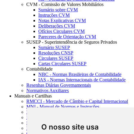
CVM - Comissão de Valores Mobiliários
Sumário sobre CVM
Instruções CVM
Notas Explicativas CVM
Deliberações CVM
Ofícios Circulares CVM
Pareceres de Orientação CVM
SUSEP - Superintendência de Seguros Privados
Sumário SUSEP
Resoluções CNSP
Circulares SUSEP
Cartas Circulares SUSEP
Contabilidade
NBC - Normas Brasileiras de Contabilidade
IAS - Normas Internacionais de Contabilidade
Resenhas Diárias Governamentais
Normativos Auxiliares
Manuais e Cartilhas
RMCCI - Mercado de Câmbio e Capital Internacional
MNI - Manual de Normas e Instruções
MTVM - Manual de Títulos e Valores Mobiliários
MCR - Manual de Crédito Rural
SISORF - Manual de Organização do SFN
O nosso site usa
MASUP - Manual de Supervisão Bancária
CADOC - Catálogo de Documentos