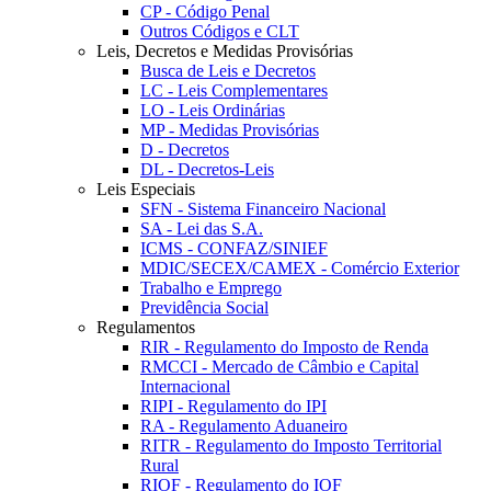
CP - Código Penal
Outros Códigos e CLT
Leis, Decretos e Medidas Provisórias
Busca de Leis e Decretos
LC - Leis Complementares
LO - Leis Ordinárias
MP - Medidas Provisórias
D - Decretos
DL - Decretos-Leis
Leis Especiais
SFN - Sistema Financeiro Nacional
SA - Lei das S.A.
ICMS - CONFAZ/SINIEF
MDIC/SECEX/CAMEX - Comércio Exterior
Trabalho e Emprego
Previdência Social
Regulamentos
RIR - Regulamento do Imposto de Renda
RMCCI - Mercado de Câmbio e Capital
Internacional
RIPI - Regulamento do IPI
RA - Regulamento Aduaneiro
RITR - Regulamento do Imposto Territorial
Rural
RIOF - Regulamento do IOF