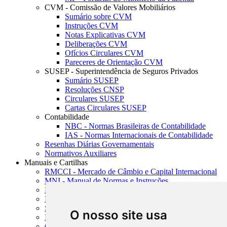
CVM - Comissão de Valores Mobiliários
Sumário sobre CVM
Instruções CVM
Notas Explicativas CVM
Deliberações CVM
Ofícios Circulares CVM
Pareceres de Orientação CVM
SUSEP - Superintendência de Seguros Privados
Sumário SUSEP
Resoluções CNSP
Circulares SUSEP
Cartas Circulares SUSEP
Contabilidade
NBC - Normas Brasileiras de Contabilidade
IAS - Normas Internacionais de Contabilidade
Resenhas Diárias Governamentais
Normativos Auxiliares
Manuais e Cartilhas
RMCCI - Mercado de Câmbio e Capital Internacional
MNI - Manual de Normas e Instruções
MTVM - Manual de Títulos e Valores Mobiliários
MCR - Manual de Crédito Rural
SISORF - Manual de Organização do SFN
O nosso site usa
MASUP - Manual de Supervisão Bancária
CADOC - Catálogo de Documentos