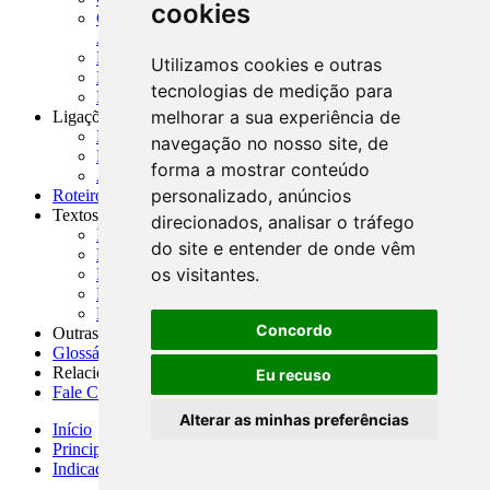
cookies
CNAE-CONCLA - Classificação Nacional de
Atividades Econômicas
PMF - Cartilhas do BCB
Utilizamos cookies e outras
Manuais Auxiliares do BCB e Cosif-e
tecnologias de medição para
Resenhas Diárias Governamentais
melhorar a sua experiência de
Ligações Externas
Links Úteis
navegação no nosso site, de
Presidência da República
forma a mostrar conteúdo
Agências Nacionais Reguladoras
personalizado, anúncios
Roteiros para Estudos
Textos
direcionados, analisar o tráfego
Índice de Textos
do site e entender de onde vêm
Editorial
os visitantes.
Monografias
Na Imprensa
Fórum de Discussão
Concordo
Outras ferramentas
Glossário
Relacionamento
Eu recuso
Fale Conosco
Alterar as minhas preferências
Início
Principais notícias
Indicadores