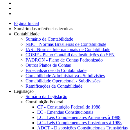
Página Inicial
Sumário das referências técnicas
Contabilidade
Sumário da Contabilidade
NBC - Normas Brasileiras de Contabilidade
IAS - Normas Internacionais de Contabilidade
COSIF - Plano Contábil das Instituições do SFN
PADRON - Plano de Contas Padronizado
Outros Planos de Contas
Especializações da Contabilidade
Contabilidade Administrativa - Subdivisões
Contabilidade Operacional - Subdivisões
Ramificações da Contabilidade
Legislação
Sumário da Legislação
Constituição Federal
CF - Constituição Federal de 1988
EC - Emendas Constitucionais
LC - Leis Complementares Anteriores à 1988
LC - Leis Complementares Posteriores à 1988
ADCT - Disposições Constitucionais Transitórias