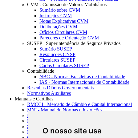
CVM - Comissão de Valores Mobiliários
Sumário sobre CVM
Instruções CVM
Notas Explicativas CVM
Deliberações CVM
Ofícios Circulares CVM
Pareceres de Orientação CVM
SUSEP - Superintendência de Seguros Privados
Sumário SUSEP
Resoluções CNSP
Circulares SUSEP
Cartas Circulares SUSEP
Contabilidade
NBC - Normas Brasileiras de Contabilidade
IAS - Normas Internacionais de Contabilidade
Resenhas Diárias Governamentais
Normativos Auxiliares
Manuais e Cartilhas
RMCCI - Mercado de Câmbio e Capital Internacional
MNI - Manual de Normas e Instruções
MTVM - Manual de Títulos e Valores Mobiliários
MCR - Manual de Crédito Rural
SISORF - Manual de Organização do SFN
O nosso site usa
MASUP - Manual de Supervisão Bancária
CADOC - Catálogo de Documentos