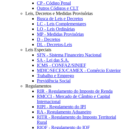
CP - Código Penal
Outros Códigos e CLT
Leis, Decretos e Medidas Provisórias
Busca de Leis e Decretos
LC - Leis Complementares
LO - Leis Ordinárias
MP - Medidas Provisórias
D - Decretos
DL - Decretos-Leis
Leis Especiais
SFN - Sistema Financeiro Nacional
SA - Lei das S.A.
ICMS - CONFAZ/SINIEF
MDIC/SECEX/CAMEX - Comércio Exterior
Trabalho e Emprego
Previdência Social
Regulamentos
RIR - Regulamento do Imposto de Renda
RMCCI - Mercado de Câmbio e Capital
Internacional
RIPI - Regulamento do IPI
RA - Regulamento Aduaneiro
RITR - Regulamento do Imposto Territorial
Rural
RIOF - Regulamento do IOF