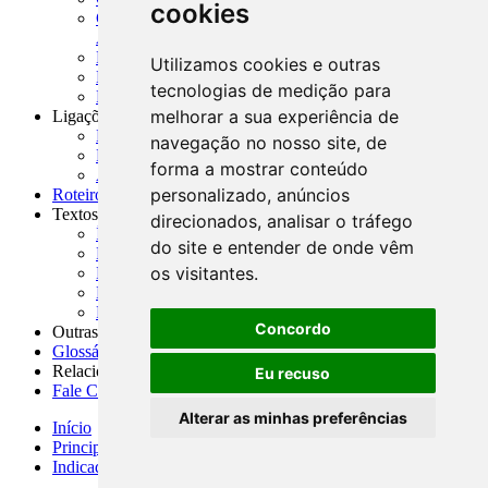
cookies
CNAE-CONCLA - Classificação Nacional de
Atividades Econômicas
PMF - Cartilhas do BCB
Utilizamos cookies e outras
Manuais Auxiliares do BCB e Cosif-e
tecnologias de medição para
Resenhas Diárias Governamentais
melhorar a sua experiência de
Ligações Externas
Links Úteis
navegação no nosso site, de
Presidência da República
forma a mostrar conteúdo
Agências Nacionais Reguladoras
personalizado, anúncios
Roteiros para Estudos
Textos
direcionados, analisar o tráfego
Índice de Textos
do site e entender de onde vêm
Editorial
os visitantes.
Monografias
Na Imprensa
Fórum de Discussão
Concordo
Outras ferramentas
Glossário
Relacionamento
Eu recuso
Fale Conosco
Alterar as minhas preferências
Início
Principais notícias
Indicadores