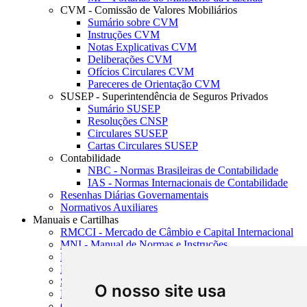
CVM - Comissão de Valores Mobiliários
Sumário sobre CVM
Instruções CVM
Notas Explicativas CVM
Deliberações CVM
Ofícios Circulares CVM
Pareceres de Orientação CVM
SUSEP - Superintendência de Seguros Privados
Sumário SUSEP
Resoluções CNSP
Circulares SUSEP
Cartas Circulares SUSEP
Contabilidade
NBC - Normas Brasileiras de Contabilidade
IAS - Normas Internacionais de Contabilidade
Resenhas Diárias Governamentais
Normativos Auxiliares
Manuais e Cartilhas
RMCCI - Mercado de Câmbio e Capital Internacional
MNI - Manual de Normas e Instruções
MTVM - Manual de Títulos e Valores Mobiliários
MCR - Manual de Crédito Rural
SISORF - Manual de Organização do SFN
O nosso site usa
MASUP - Manual de Supervisão Bancária
CADOC - Catálogo de Documentos