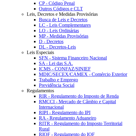
CP - Código Penal
Outros Códigos e CLT
Leis, Decretos e Medidas Provisórias
Busca de Leis e Decretos
LC - Leis Complementares
LO - Leis Ordinárias
MP - Medidas Provisórias
D - Decretos
DL - Decretos-Leis
Leis Especiais
SFN - Sistema Financeiro Nacional
SA - Lei das S.A.
ICMS - CONFAZ/SINIEF
MDIC/SECEX/CAMEX - Comércio Exterior
Trabalho e Emprego
Previdência Social
Regulamentos
RIR - Regulamento do Imposto de Renda
RMCCI - Mercado de Câmbio e Capital
Internacional
RIPI - Regulamento do IPI
RA - Regulamento Aduaneiro
RITR - Regulamento do Imposto Territorial
Rural
RIOF - Regulamento do IOF