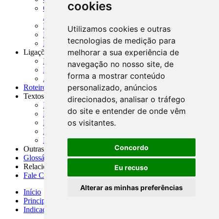
cookies
CNAE-CONCLA - Classificação Nacional de
Atividades Econômicas
PMF - Cartilhas do BCB
Utilizamos cookies e outras
Manuais Auxiliares do BCB e Cosif-e
tecnologias de medição para
Resenhas Diárias Governamentais
melhorar a sua experiência de
Ligações Externas
Links Úteis
navegação no nosso site, de
Presidência da República
forma a mostrar conteúdo
Agências Nacionais Reguladoras
personalizado, anúncios
Roteiros para Estudos
Textos
direcionados, analisar o tráfego
Índice de Textos
do site e entender de onde vêm
Editorial
os visitantes.
Monografias
Na Imprensa
Fórum de Discussão
Concordo
Outras ferramentas
Glossário
Relacionamento
Eu recuso
Fale Conosco
Alterar as minhas preferências
Início
Principais notícias
Indicadores