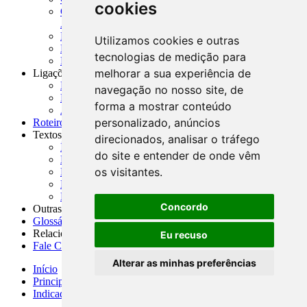
cookies
CNAE-CONCLA - Classificação Nacional de
Atividades Econômicas
PMF - Cartilhas do BCB
Utilizamos cookies e outras
Manuais Auxiliares do BCB e Cosif-e
tecnologias de medição para
Resenhas Diárias Governamentais
melhorar a sua experiência de
Ligações Externas
Links Úteis
navegação no nosso site, de
Presidência da República
forma a mostrar conteúdo
Agências Nacionais Reguladoras
personalizado, anúncios
Roteiros para Estudos
Textos
direcionados, analisar o tráfego
Índice de Textos
do site e entender de onde vêm
Editorial
os visitantes.
Monografias
Na Imprensa
Fórum de Discussão
Concordo
Outras ferramentas
Glossário
Relacionamento
Eu recuso
Fale Conosco
Alterar as minhas preferências
Início
Principais notícias
Indicadores