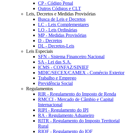
CP - Código Penal
Outros Códigos e CLT
Leis, Decretos e Medidas Provisórias
Busca de Leis e Decretos
LC - Leis Complementares
LO - Leis Ordinárias
MP - Medidas Provisórias
D - Decretos
DL - Decretos-Leis
Leis Especiais
SFN - Sistema Financeiro Nacional
SA - Lei das S.A.
ICMS - CONFAZ/SINIEF
MDIC/SECEX/CAMEX - Comércio Exterior
Trabalho e Emprego
Previdência Social
Regulamentos
RIR - Regulamento do Imposto de Renda
RMCCI - Mercado de Câmbio e Capital
Internacional
RIPI - Regulamento do IPI
RA - Regulamento Aduaneiro
RITR - Regulamento do Imposto Territorial
Rural
RIOF - Regulamento do IOF