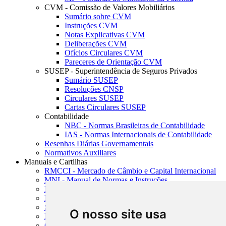
CVM - Comissão de Valores Mobiliários
Sumário sobre CVM
Instruções CVM
Notas Explicativas CVM
Deliberações CVM
Ofícios Circulares CVM
Pareceres de Orientação CVM
SUSEP - Superintendência de Seguros Privados
Sumário SUSEP
Resoluções CNSP
Circulares SUSEP
Cartas Circulares SUSEP
Contabilidade
NBC - Normas Brasileiras de Contabilidade
IAS - Normas Internacionais de Contabilidade
Resenhas Diárias Governamentais
Normativos Auxiliares
Manuais e Cartilhas
RMCCI - Mercado de Câmbio e Capital Internacional
MNI - Manual de Normas e Instruções
MTVM - Manual de Títulos e Valores Mobiliários
MCR - Manual de Crédito Rural
SISORF - Manual de Organização do SFN
O nosso site usa
MASUP - Manual de Supervisão Bancária
CADOC - Catálogo de Documentos