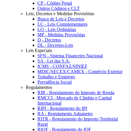
CP - Código Penal
Outros Códigos e CLT
Leis, Decretos e Medidas Provisórias
Busca de Leis e Decretos
LC - Leis Complementares
LO - Leis Ordinárias
MP - Medidas Provisórias
D - Decretos
DL - Decretos-Leis
Leis Especiais
SFN - Sistema Financeiro Nacional
SA - Lei das S.A.
ICMS - CONFAZ/SINIEF
MDIC/SECEX/CAMEX - Comércio Exterior
Trabalho e Emprego
Previdência Social
Regulamentos
RIR - Regulamento do Imposto de Renda
RMCCI - Mercado de Câmbio e Capital
Internacional
RIPI - Regulamento do IPI
RA - Regulamento Aduaneiro
RITR - Regulamento do Imposto Territorial
Rural
RIOF - Regulamento do IOF