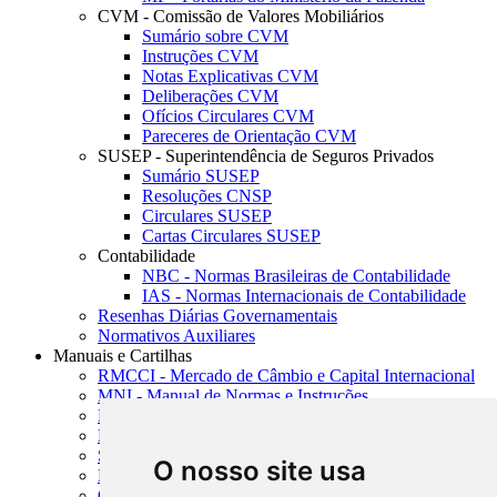
CVM - Comissão de Valores Mobiliários
Sumário sobre CVM
Instruções CVM
Notas Explicativas CVM
Deliberações CVM
Ofícios Circulares CVM
Pareceres de Orientação CVM
SUSEP - Superintendência de Seguros Privados
Sumário SUSEP
Resoluções CNSP
Circulares SUSEP
Cartas Circulares SUSEP
Contabilidade
NBC - Normas Brasileiras de Contabilidade
IAS - Normas Internacionais de Contabilidade
Resenhas Diárias Governamentais
Normativos Auxiliares
Manuais e Cartilhas
RMCCI - Mercado de Câmbio e Capital Internacional
MNI - Manual de Normas e Instruções
MTVM - Manual de Títulos e Valores Mobiliários
MCR - Manual de Crédito Rural
SISORF - Manual de Organização do SFN
O nosso site usa
MASUP - Manual de Supervisão Bancária
CADOC - Catálogo de Documentos