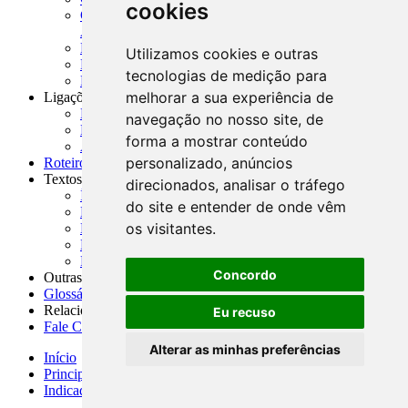
cookies
CNAE-CONCLA - Classificação Nacional de
Atividades Econômicas
PMF - Cartilhas do BCB
Utilizamos cookies e outras
Manuais Auxiliares do BCB e Cosif-e
tecnologias de medição para
Resenhas Diárias Governamentais
melhorar a sua experiência de
Ligações Externas
Links Úteis
navegação no nosso site, de
Presidência da República
forma a mostrar conteúdo
Agências Nacionais Reguladoras
personalizado, anúncios
Roteiros para Estudos
Textos
direcionados, analisar o tráfego
Índice de Textos
do site e entender de onde vêm
Editorial
os visitantes.
Monografias
Na Imprensa
Fórum de Discussão
Concordo
Outras ferramentas
Glossário
Relacionamento
Eu recuso
Fale Conosco
Alterar as minhas preferências
Início
Principais notícias
Indicadores