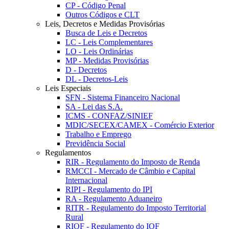
CP - Código Penal
Outros Códigos e CLT
Leis, Decretos e Medidas Provisórias
Busca de Leis e Decretos
LC - Leis Complementares
LO - Leis Ordinárias
MP - Medidas Provisórias
D - Decretos
DL - Decretos-Leis
Leis Especiais
SFN - Sistema Financeiro Nacional
SA - Lei das S.A.
ICMS - CONFAZ/SINIEF
MDIC/SECEX/CAMEX - Comércio Exterior
Trabalho e Emprego
Previdência Social
Regulamentos
RIR - Regulamento do Imposto de Renda
RMCCI - Mercado de Câmbio e Capital
Internacional
RIPI - Regulamento do IPI
RA - Regulamento Aduaneiro
RITR - Regulamento do Imposto Territorial
Rural
RIOF - Regulamento do IOF