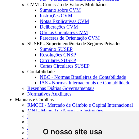
CVM - Comissão de Valores Mobiliários
Sumário sobre CVM
Instruções CVM
Notas Explicativas CVM
Deliberações CVM
Ofícios Circulares CVM
Pareceres de Orientação CVM
SUSEP - Superintendência de Seguros Privados
Sumário SUSEP
Resoluções CNSP
Circulares SUSEP
Cartas Circulares SUSEP
Contabilidade
NBC - Normas Brasileiras de Contabilidade
IAS - Normas Internacionais de Contabilidade
Resenhas Diárias Governamentais
Normativos Auxiliares
Manuais e Cartilhas
RMCCI - Mercado de Câmbio e Capital Internacional
MNI - Manual de Normas e Instruções
MTVM - Manual de Títulos e Valores Mobiliários
MCR - Manual de Crédito Rural
SISORF - Manual de Organização do SFN
O nosso site usa
MASUP - Manual de Supervisão Bancária
CADOC - Catálogo de Documentos