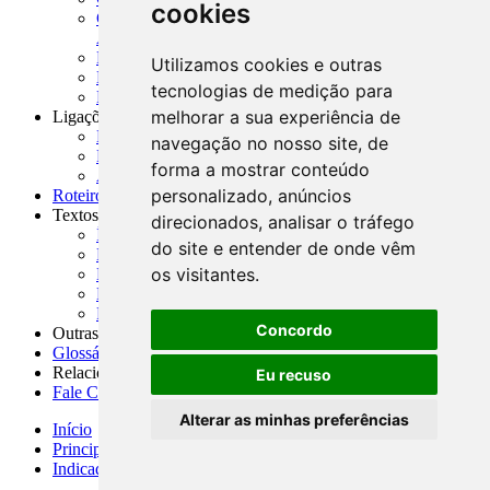
cookies
CNAE-CONCLA - Classificação Nacional de
Atividades Econômicas
PMF - Cartilhas do BCB
Utilizamos cookies e outras
Manuais Auxiliares do BCB e Cosif-e
tecnologias de medição para
Resenhas Diárias Governamentais
melhorar a sua experiência de
Ligações Externas
Links Úteis
navegação no nosso site, de
Presidência da República
forma a mostrar conteúdo
Agências Nacionais Reguladoras
personalizado, anúncios
Roteiros para Estudos
Textos
direcionados, analisar o tráfego
Índice de Textos
do site e entender de onde vêm
Editorial
os visitantes.
Monografias
Na Imprensa
Fórum de Discussão
Concordo
Outras ferramentas
Glossário
Relacionamento
Eu recuso
Fale Conosco
Alterar as minhas preferências
Início
Principais notícias
Indicadores