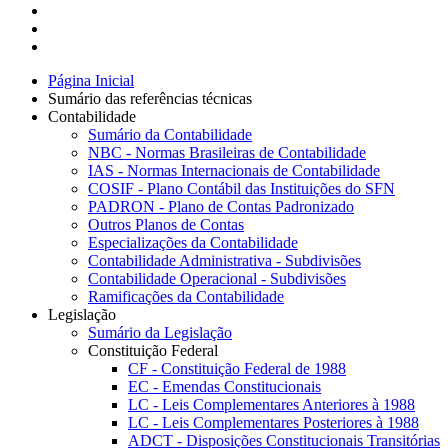
Página Inicial
Sumário das referências técnicas
Contabilidade
Sumário da Contabilidade
NBC - Normas Brasileiras de Contabilidade
IAS - Normas Internacionais de Contabilidade
COSIF - Plano Contábil das Instituições do SFN
PADRON - Plano de Contas Padronizado
Outros Planos de Contas
Especializações da Contabilidade
Contabilidade Administrativa - Subdivisões
Contabilidade Operacional - Subdivisões
Ramificações da Contabilidade
Legislação
Sumário da Legislação
Constituição Federal
CF - Constituição Federal de 1988
EC - Emendas Constitucionais
LC - Leis Complementares Anteriores à 1988
LC - Leis Complementares Posteriores à 1988
ADCT - Disposições Constitucionais Transitórias