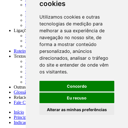
cookies
CNAE-CONCLA - Classificação Nacional de
Atividades Econômicas
PMF - Cartilhas do BCB
Utilizamos cookies e outras
Manuais Auxiliares do BCB e Cosif-e
tecnologias de medição para
Resenhas Diárias Governamentais
melhorar a sua experiência de
Ligações Externas
Links Úteis
navegação no nosso site, de
Presidência da República
forma a mostrar conteúdo
Agências Nacionais Reguladoras
personalizado, anúncios
Roteiros para Estudos
Textos
direcionados, analisar o tráfego
Índice de Textos
do site e entender de onde vêm
Editorial
os visitantes.
Monografias
Na Imprensa
Fórum de Discussão
Concordo
Outras ferramentas
Glossário
Relacionamento
Eu recuso
Fale Conosco
Alterar as minhas preferências
Início
Principais notícias
Indicadores