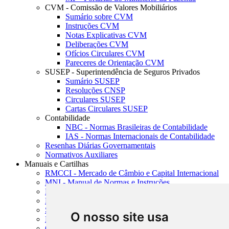
CVM - Comissão de Valores Mobiliários
Sumário sobre CVM
Instruções CVM
Notas Explicativas CVM
Deliberações CVM
Ofícios Circulares CVM
Pareceres de Orientação CVM
SUSEP - Superintendência de Seguros Privados
Sumário SUSEP
Resoluções CNSP
Circulares SUSEP
Cartas Circulares SUSEP
Contabilidade
NBC - Normas Brasileiras de Contabilidade
IAS - Normas Internacionais de Contabilidade
Resenhas Diárias Governamentais
Normativos Auxiliares
Manuais e Cartilhas
RMCCI - Mercado de Câmbio e Capital Internacional
MNI - Manual de Normas e Instruções
MTVM - Manual de Títulos e Valores Mobiliários
MCR - Manual de Crédito Rural
SISORF - Manual de Organização do SFN
O nosso site usa
MASUP - Manual de Supervisão Bancária
CADOC - Catálogo de Documentos