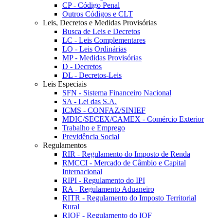
CP - Código Penal
Outros Códigos e CLT
Leis, Decretos e Medidas Provisórias
Busca de Leis e Decretos
LC - Leis Complementares
LO - Leis Ordinárias
MP - Medidas Provisórias
D - Decretos
DL - Decretos-Leis
Leis Especiais
SFN - Sistema Financeiro Nacional
SA - Lei das S.A.
ICMS - CONFAZ/SINIEF
MDIC/SECEX/CAMEX - Comércio Exterior
Trabalho e Emprego
Previdência Social
Regulamentos
RIR - Regulamento do Imposto de Renda
RMCCI - Mercado de Câmbio e Capital
Internacional
RIPI - Regulamento do IPI
RA - Regulamento Aduaneiro
RITR - Regulamento do Imposto Territorial
Rural
RIOF - Regulamento do IOF