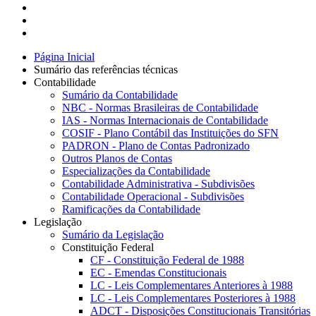
Página Inicial
Sumário das referências técnicas
Contabilidade
Sumário da Contabilidade
NBC - Normas Brasileiras de Contabilidade
IAS - Normas Internacionais de Contabilidade
COSIF - Plano Contábil das Instituições do SFN
PADRON - Plano de Contas Padronizado
Outros Planos de Contas
Especializações da Contabilidade
Contabilidade Administrativa - Subdivisões
Contabilidade Operacional - Subdivisões
Ramificações da Contabilidade
Legislação
Sumário da Legislação
Constituição Federal
CF - Constituição Federal de 1988
EC - Emendas Constitucionais
LC - Leis Complementares Anteriores à 1988
LC - Leis Complementares Posteriores à 1988
ADCT - Disposições Constitucionais Transitórias