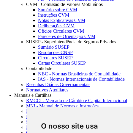
CVM - Comissão de Valores Mobiliários
Sumário sobre CVM
Instruções CVM
Notas Explicativas CVM
Deliberações CVM
Ofícios Circulares CVM
Pareceres de Orientação CVM
SUSEP - Superintendência de Seguros Privados
Sumário SUSEP
Resoluções CNSP
Circulares SUSEP
Cartas Circulares SUSEP
Contabilidade
NBC - Normas Brasileiras de Contabilidade
IAS - Normas Internacionais de Contabilidade
Resenhas Diárias Governamentais
Normativos Auxiliares
Manuais e Cartilhas
RMCCI - Mercado de Câmbio e Capital Internacional
MNI - Manual de Normas e Instruções
MTVM - Manual de Títulos e Valores Mobiliários
MCR - Manual de Crédito Rural
SISORF - Manual de Organização do SFN
O nosso site usa
MASUP - Manual de Supervisão Bancária
CADOC - Catálogo de Documentos