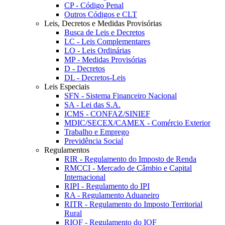
CP - Código Penal
Outros Códigos e CLT
Leis, Decretos e Medidas Provisórias
Busca de Leis e Decretos
LC - Leis Complementares
LO - Leis Ordinárias
MP - Medidas Provisórias
D - Decretos
DL - Decretos-Leis
Leis Especiais
SFN - Sistema Financeiro Nacional
SA - Lei das S.A.
ICMS - CONFAZ/SINIEF
MDIC/SECEX/CAMEX - Comércio Exterior
Trabalho e Emprego
Previdência Social
Regulamentos
RIR - Regulamento do Imposto de Renda
RMCCI - Mercado de Câmbio e Capital
Internacional
RIPI - Regulamento do IPI
RA - Regulamento Aduaneiro
RITR - Regulamento do Imposto Territorial
Rural
RIOF - Regulamento do IOF