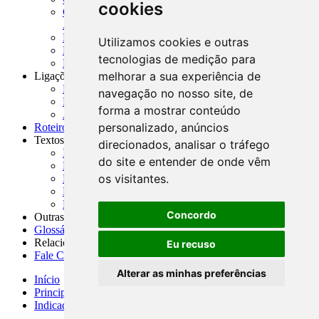
cookies
CNAE-CONCLA - Classificação Nacional de
Atividades Econômicas
PMF - Cartilhas do BCB
Utilizamos cookies e outras
Manuais Auxiliares do BCB e Cosif-e
tecnologias de medição para
Resenhas Diárias Governamentais
melhorar a sua experiência de
Ligações Externas
Links Úteis
navegação no nosso site, de
Presidência da República
forma a mostrar conteúdo
Agências Nacionais Reguladoras
personalizado, anúncios
Roteiros para Estudos
Textos
direcionados, analisar o tráfego
Índice de Textos
do site e entender de onde vêm
Editorial
os visitantes.
Monografias
Na Imprensa
Fórum de Discussão
Concordo
Outras ferramentas
Glossário
Relacionamento
Eu recuso
Fale Conosco
Alterar as minhas preferências
Início
Principais notícias
Indicadores