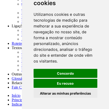
cookies
CNAE-CONCLA - Classificação Nacional de
Atividades Econômicas
PMF - Cartilhas do BCB
Utilizamos cookies e outras
Manuais Auxiliares do BCB e Cosif-e
tecnologias de medição para
Resenhas Diárias Governamentais
melhorar a sua experiência de
Ligações Externas
Links Úteis
navegação no nosso site, de
Presidência da República
forma a mostrar conteúdo
Agências Nacionais Reguladoras
personalizado, anúncios
Roteiros para Estudos
Textos
direcionados, analisar o tráfego
Índice de Textos
do site e entender de onde vêm
Editorial
os visitantes.
Monografias
Na Imprensa
Fórum de Discussão
Concordo
Outras ferramentas
Glossário
Relacionamento
Eu recuso
Fale Conosco
Alterar as minhas preferências
Início
Principais notícias
Indicadores