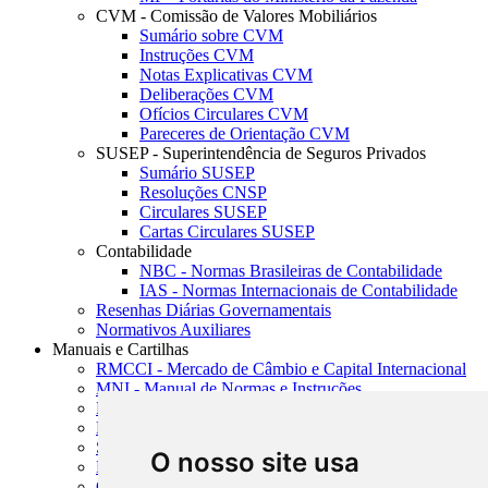
CVM - Comissão de Valores Mobiliários
Sumário sobre CVM
Instruções CVM
Notas Explicativas CVM
Deliberações CVM
Ofícios Circulares CVM
Pareceres de Orientação CVM
SUSEP - Superintendência de Seguros Privados
Sumário SUSEP
Resoluções CNSP
Circulares SUSEP
Cartas Circulares SUSEP
Contabilidade
NBC - Normas Brasileiras de Contabilidade
IAS - Normas Internacionais de Contabilidade
Resenhas Diárias Governamentais
Normativos Auxiliares
Manuais e Cartilhas
RMCCI - Mercado de Câmbio e Capital Internacional
MNI - Manual de Normas e Instruções
MTVM - Manual de Títulos e Valores Mobiliários
MCR - Manual de Crédito Rural
SISORF - Manual de Organização do SFN
O nosso site usa
MASUP - Manual de Supervisão Bancária
CADOC - Catálogo de Documentos