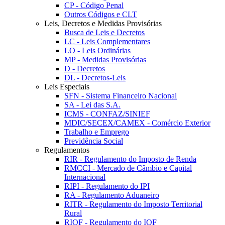
CP - Código Penal
Outros Códigos e CLT
Leis, Decretos e Medidas Provisórias
Busca de Leis e Decretos
LC - Leis Complementares
LO - Leis Ordinárias
MP - Medidas Provisórias
D - Decretos
DL - Decretos-Leis
Leis Especiais
SFN - Sistema Financeiro Nacional
SA - Lei das S.A.
ICMS - CONFAZ/SINIEF
MDIC/SECEX/CAMEX - Comércio Exterior
Trabalho e Emprego
Previdência Social
Regulamentos
RIR - Regulamento do Imposto de Renda
RMCCI - Mercado de Câmbio e Capital
Internacional
RIPI - Regulamento do IPI
RA - Regulamento Aduaneiro
RITR - Regulamento do Imposto Territorial
Rural
RIOF - Regulamento do IOF