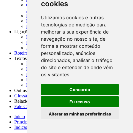
cookies
CNAE-CONCLA - Classificação Nacional de
Atividades Econômicas
PMF - Cartilhas do BCB
Utilizamos cookies e outras
Manuais Auxiliares do BCB e Cosif-e
tecnologias de medição para
Resenhas Diárias Governamentais
melhorar a sua experiência de
Ligações Externas
Links Úteis
navegação no nosso site, de
Presidência da República
forma a mostrar conteúdo
Agências Nacionais Reguladoras
personalizado, anúncios
Roteiros para Estudos
Textos
direcionados, analisar o tráfego
Índice de Textos
do site e entender de onde vêm
Editorial
os visitantes.
Monografias
Na Imprensa
Fórum de Discussão
Concordo
Outras ferramentas
Glossário
Relacionamento
Eu recuso
Fale Conosco
Alterar as minhas preferências
Início
Principais notícias
Indicadores