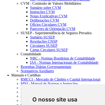
CVM - Comissão de Valores Mobiliários
Sumário sobre CVM
Instruções CVM
Notas Explicativas CVM
Deliberações CVM
Ofícios Circulares CVM
Pareceres de Orientação CVM
SUSEP - Superintendência de Seguros Privados
Sumário SUSEP
Resoluções CNSP
Circulares SUSEP
Cartas Circulares SUSEP
Contabilidade
NBC - Normas Brasileiras de Contabilidade
IAS - Normas Internacionais de Contabilidade
Resenhas Diárias Governamentais
Normativos Auxiliares
Manuais e Cartilhas
RMCCI - Mercado de Câmbio e Capital Internacional
MNI - Manual de Normas e Instruções
MTVM - Manual de Títulos e Valores Mobiliários
MCR - Manual de Crédito Rural
SISORF - Manual de Organização do SFN
O nosso site usa
MASUP - Manual de Supervisão Bancária
CADOC - Catálogo de Documentos