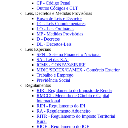
CP - Código Penal
Outros Códigos e CLT
Leis, Decretos e Medidas Provisórias
Busca de Leis e Decretos
LC - Leis Complementares
LO - Leis Ordinárias
MP - Medidas Provisórias
D - Decretos
DL - Decretos-Leis
Leis Especiais
SFN - Sistema Financeiro Nacional
SA - Lei das S.A.
ICMS - CONFAZ/SINIEF
MDIC/SECEX/CAMEX - Comércio Exterior
Trabalho e Emprego
Previdência Social
Regulamentos
RIR - Regulamento do Imposto de Renda
RMCCI - Mercado de Câmbio e Capital
Internacional
RIPI - Regulamento do IPI
RA - Regulamento Aduaneiro
RITR - Regulamento do Imposto Territorial
Rural
RIOF - Regulamento do IOF